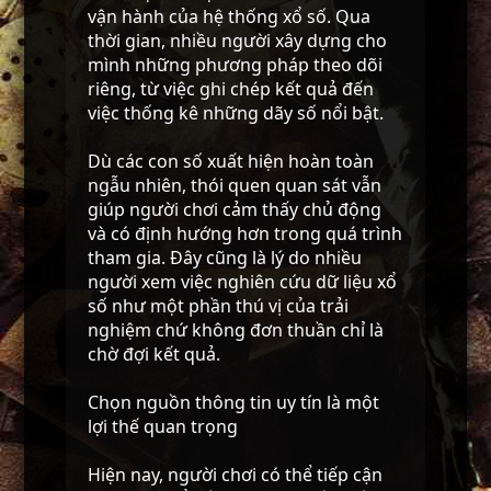
vận hành của hệ thống xổ số. Qua
thời gian, nhiều người xây dựng cho
mình những phương pháp theo dõi
riêng, từ việc ghi chép kết quả đến
việc thống kê những dãy số nổi bật.
Dù các con số xuất hiện hoàn toàn
ngẫu nhiên, thói quen quan sát vẫn
giúp người chơi cảm thấy chủ động
và có định hướng hơn trong quá trình
tham gia. Đây cũng là lý do nhiều
người xem việc nghiên cứu dữ liệu xổ
số như một phần thú vị của trải
nghiệm chứ không đơn thuần chỉ là
chờ đợi kết quả.
Chọn nguồn thông tin uy tín là một
lợi thế quan trọng
Hiện nay, người chơi có thể tiếp cận