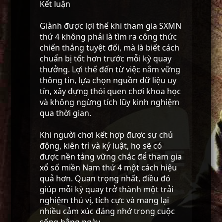
Kết luận
Giành được lợi thế khi tham gia SXMN
thứ 4 không phải là tìm ra công thức
chiến thắng tuyệt đối, mà là biết cách
chuẩn bị tốt hơn trước mỗi kỳ quay
thưởng. Lợi thế đến từ việc nắm vững
thông tin, lựa chọn nguồn dữ liệu uy
tín, xây dựng thói quen chơi khoa học
và không ngừng tích lũy kinh nghiệm
qua thời gian.
Khi người chơi kết hợp được sự chủ
động, kiên trì và kỷ luật, họ sẽ có
được nền tảng vững chắc để tham gia
xổ số miền Nam thứ 4 một cách hiệu
quả hơn. Quan trọng nhất, điều đó
giúp mỗi kỳ quay trở thành một trải
nghiệm thú vị, tích cực và mang lại
nhiều cảm xúc đáng nhớ trong cuộc