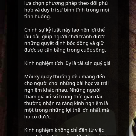
lựa chọn phương pháp theo dõi phù
hợp và duy trì sự bình tĩnh trong mọi
tình huống.
Chính sự kỷ luật này tạo nên lợi thế
lâu dài, giúp người chơi tránh được
những quyết định bốc đồng và giữ
được sự cân bằng trong cuộc sống.
Kinh nghiệm tích lũy là tài sản quý giá
Mỗi kỳ quay thưởng đều mang đến
cho người chơi những bài học và trải
nghiệm khác nhau. Những người
tham gia xổ số trong thời gian dài
thường nhận ra rằng kinh nghiệm là
một trong những lợi thế lớn nhất mà
họ có được.
Kinh nghiệm không chỉ đến từ việc