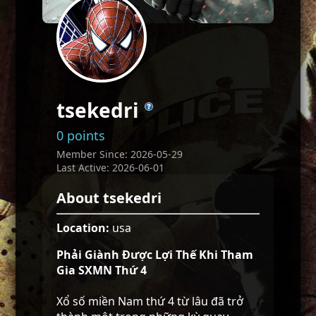
tsekedri
0 points
Member Since: 2026-05-29
Last Active: 2026-06-01
About tsekedri
Location:
usa
Phải Giành Được Lợi Thế Khi Tham
Gia SXMN Thứ 4
Xổ số miền Nam thứ 4 từ lâu đã trở