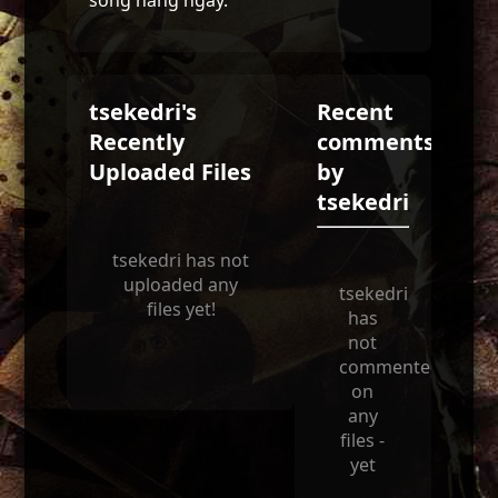
sống hằng ngày.
tsekedri's
Recent
Recently
comments
Uploaded Files
by
tsekedri
tsekedri has not
uploaded any
tsekedri
files yet!
has
not
commented
on
any
files -
yet