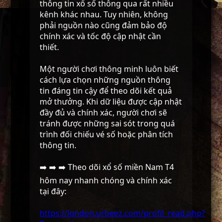
thông tin xổ số thông qua rất nhiều
kênh khác nhau. Tuy nhiên, không
phải nguồn nào cũng đảm bảo độ
chính xác và tốc độ cập nhật cần
thiết.
Một người chơi thông minh luôn biết
cách lựa chọn những nguồn thông
tin đáng tin cậy để theo dõi kết quả
mở thưởng. Khi dữ liệu được cập nhật
đầy đủ và chính xác, người chơi sẽ
tránh được những sai sót trong quá
trình đối chiếu vé số hoặc phân tích
thông tin.
➡️ ➡️ ➡️ Theo dõi xổ số miền Nam T4
hôm nay nhanh chóng và chính xác
tại đây:
https://london.urbeez.com/profil_read.php?