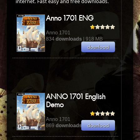
internet. Fast easy and free downloads.
Anno 1701 ENG
Anno 1701
834
downloads
| 918 MB
ANNO 1701 English
Demo
Anno 1701
869
downloads
| 918.18 MB