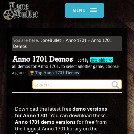
MENU
LoneBullet
Anno 1701
Anno 1701
Demos
Anno 1701 Demos
Sort by:
date added
all demos for Anno 1701. to select another game,
choose
a game
Top Anno 1701 Demos
Download the latest free
demo versions
for Anno 1701
. You can download these
Anno 1701 demo versions
for free from
the biggest Anno 1701 library on the