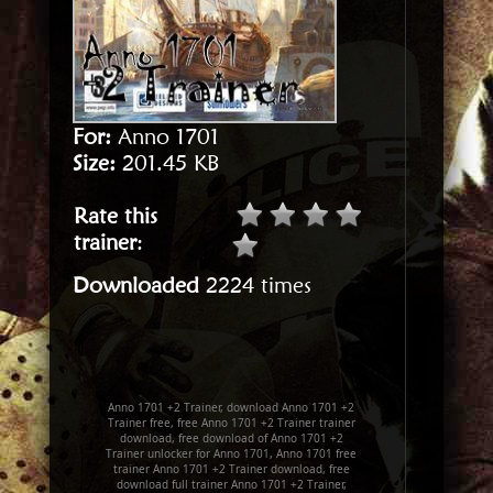
For:
Anno 1701
Size:
201.45 KB
Rate this
trainer
:
Downloaded
2224 times
Anno 1701 +2 Trainer, download Anno 1701 +2
Trainer free, free Anno 1701 +2 Trainer trainer
download, free download of Anno 1701 +2
Trainer unlocker for Anno 1701, Anno 1701 free
trainer Anno 1701 +2 Trainer download, free
download full trainer Anno 1701 +2 Trainer,