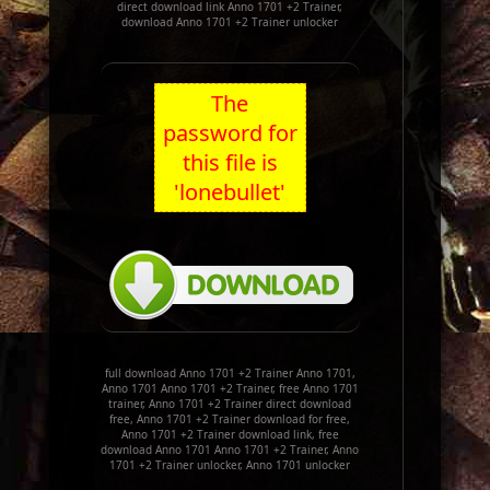
direct download link Anno 1701 +2 Trainer,
download Anno 1701 +2 Trainer unlocker
The
password for
this file is
'lonebullet'
full download Anno 1701 +2 Trainer Anno 1701,
Anno 1701 Anno 1701 +2 Trainer, free Anno 1701
trainer, Anno 1701 +2 Trainer direct download
free, Anno 1701 +2 Trainer download for free,
Anno 1701 +2 Trainer download link, free
download Anno 1701 Anno 1701 +2 Trainer, Anno
1701 +2 Trainer unlocker, Anno 1701 unlocker